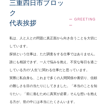
三重四日市ブロッ
ご面談時間や場所、方法を調整させていただき
ます。
ク
ー GREETING
代表挨拶
ー
ご面談
私は、人と人との問題に真正面から向き合うことを大切に
調査目的や状況を詳しくお伺いいたします。
しています。
探偵の立場から最適と思われる解決方法やプラ
ンをご提案いたします。
探偵という仕事は、ただ調査をする仕事ではありません。
誰にも相談できず、一人で悩みを抱え、不安な毎日を過ご
ご契約
している方の“人生”に関わる仕事だと思っています。
実際に私自身も、これまで多くの人間関係や裏切り、信頼
探偵業法に則り、各種書類の交付とご説明をい
の難しさを目の当たりにしてきました。「本当のことを知
たします。
りたい」「前に進むために真実が必要」そんな想いを抱え
調査内容を明確にし、本調査に向けて打ち合わ
る方が、世の中には本当にたくさんいます。
せを行います。