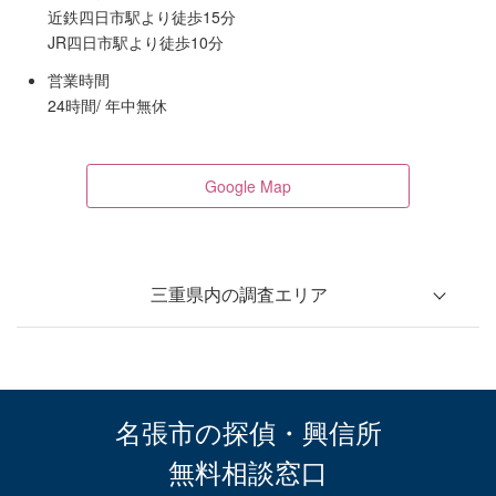
近鉄四日市駅より徒歩15分
JR四日市駅より徒歩10分
営業時間
24時間/ 年中無休
Google Map
三重県内の調査エリア
四日市市
鈴鹿市
桑名市
亀山市
いなべ市
菰野町
名張市の探偵・興信所
東員町
川越町
木曽岬町
無料相談窓口