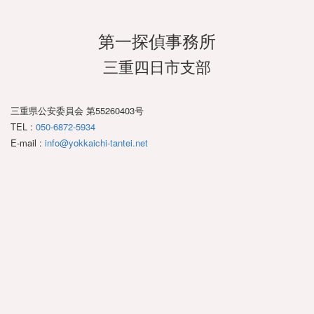
第一探偵事務所
三重四日市支部
三重県公安委員会 第55260403号
TEL :
050-6872-5934
E-mail :
info@yokkaichi-tantei.net
ア
ア
イ
イ
コ
コ
ン
ン
リ
リ
ン
ン
ク
ク