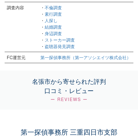
調査内容
・
不倫調査
・
素行調査
・
人探し
・
結婚調査
・
身辺調査
・
ストーカー調査
・
盗聴器発見調査
FC運営元
第一探偵事務所（第一アソシエイツ株式会社）
名張市から寄せられた評判
口コミ・レビュー
ー REVIEWS ー
第一探偵事務所 三重四日市支部