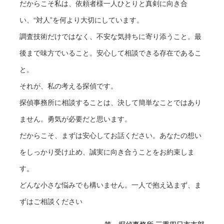
だからこそ私は、依頼者様一人ひとりと真剣に向き合
い、“対人”を何より大切にしています。
お支払い
調査技術だけではなく、不安な気持ちに寄り添うこと。最
ご契約時の取り決めに基づき、依頼料の全額も
後まで味方でいること。安心して相談できる存在であるこ
しくは半額をお支払いただきます。
と。
ご入金が確認でき次第、本調査に向けての準備
それが、私の考える探偵です。
を開始いたします。
探偵事務所に相談することは、決して簡単なことではあり
ません。勇気が必要だと思います。
事前調査
だからこそ、まずは安心してお話ください。あなたの想い
ご契約時にお伺いした内容から、本調査前に簡
をしっかり受け止め、誠実に向き合うことをお約束しま
易調査を実施いたします。
す。
どんな小さな悩みでも構いません。一人で抱え込まず、ま
本調査
ずはご相談ください