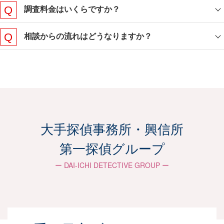
調査料金はいくらですか？
相談からの流れはどうなりますか？
ご相談からご報告までの
流れ
大手探偵事務所・興信所
お客さまに合わせた柔軟な対応で、最適な戦略
第一探偵グループ
を共に考えサポートしていきます。
ー DAI-ICHI DETECTIVE GROUP ー
お問い合わせ
メールやLINE、電話などご都合の良い方法にて
ご連絡ください。