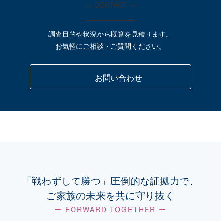
ー CONTACT ー
朝日町
調査目的や状況から概算を見積ります。
お気軽にご相談・ご質問ください。
津市
松坂市
明和町
多気町
大台町
お問い合わせ
伊勢市
志摩市
鳥羽市
玉城町
南伊勢町
大紀町
度会町
伊賀地域
「戦わずして勝つ」圧倒的な証拠力で、
ご家族の未来を共に守り抜く
伊賀市
名張市
ー FORWARD TOGETHER ー